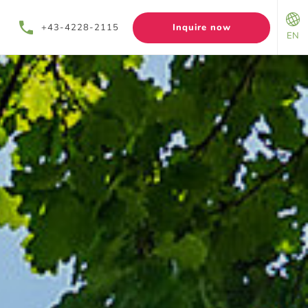
+43-4228-2115
Inquire now
EN