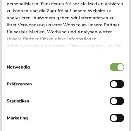
personalisieren, Funktionen für soziale Medien anbieten
Bärentaler Kotschna in Feistritz im Rosental
zu können und die Zugriffe auf unsere Website zu
Bodental Familienwanderung zur Märchenwiese
analysieren. Außerdem geben wir Informationen zu
Ihrer Verwendung unserer Website an unsere Partner
Matschacher Gupf / Steile Wand
für soziale Medien, Werbung und Analysen weiter.
Tscheppaschlucht
Unsere Partner führen diese Informationen
möglicherweise mit weiteren Daten zusammen, die Sie
ihnen bereitgestellt haben oder die sie im Rahmen Ihrer
Nutzung der Dienste gesammelt haben.
Einwilligungsauswahl
Notwendig
Präferenzen
Statistiken
Marketing