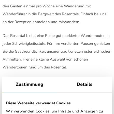
den Gästen einmal pro Woche eine Wanderung mit
Wanderführer in die Bergwelt des Rosentals. Einfach bei uns
an der Rezeption anmelden und mitwandern.
Das Rosental bietet eine Reihe gut markierter Wanderrouten in
jeder Schwierigkeitsstufe. Für Ihre verdienten Pausen genießen
Sie die Gastfreundlichkeit unserer traditionellen österreichischen
Almhütten. Hier eine kleine Auswahl von schönen
Wandertouren rund um das Rosental.
Rundwanderweg Feistritz
Zustimmung
Details
Rundwanderweg Rupertikirche
Jakobsweg Kärnten 5. Etappe von Ferlach nach St. Jakob im
Diese Webseite verwendet Cookies
Rosental
Wir verwenden Cookies, um Inhalte und Anzeigen zu
Wandertour im Bodental zur Klagenfurter Hütte