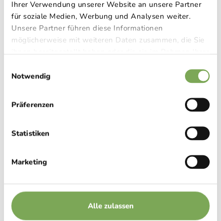
Ihrer Verwendung unserer Website an unsere Partner
für soziale Medien, Werbung und Analysen weiter.
Unsere Partner führen diese Informationen
möglicherweise mit weiteren Daten zusammen, die Sie
ihnen bereitgestellt haben oder die sie im Rahmen Ihrer
Nutzung der Dienste gesammelt haben.
Einwilligungsauswahl
Notwendig
Präferenzen
Statistiken
Marketing
Alle zulassen