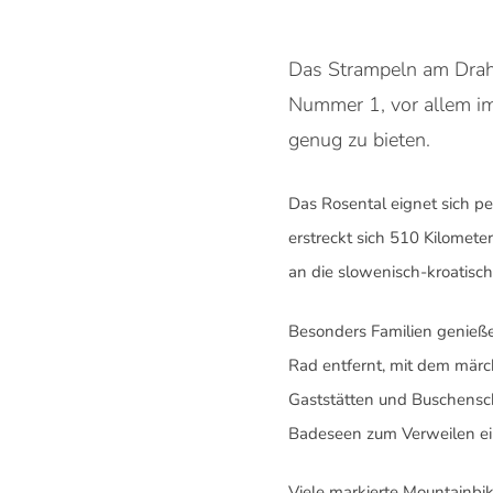
Das Strampeln am Drah
Nummer 1, vor allem im
genug zu bieten.
Das Rosental eignet sich p
erstreckt sich 510 Kilomete
an die slowenisch-kroatisc
Besonders Familien genieß
Rad entfernt, mit dem mär
Gaststätten und Buschensch
Badeseen zum Verweilen ein
Viele markierte Mountainbi