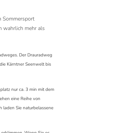
um Sommersport
n wahrlich mehr als
uradweges. Der Drauradweg
die Kärntner Seenwelt bis
latz nur ca. 3 min mit dem
ehen eine Reihe von
h laden Sie naturbelassene
u erklimmen. Wenn Sie es