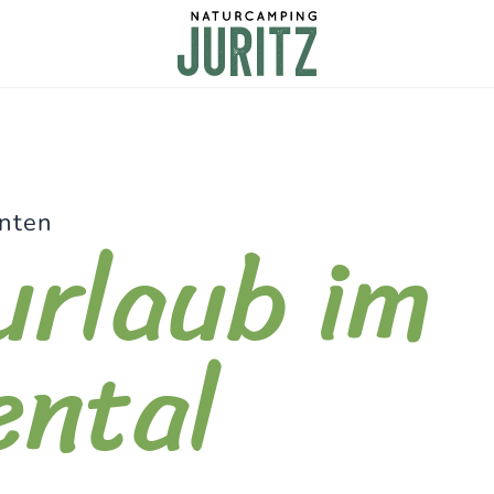
urlaub im
rnten
ental