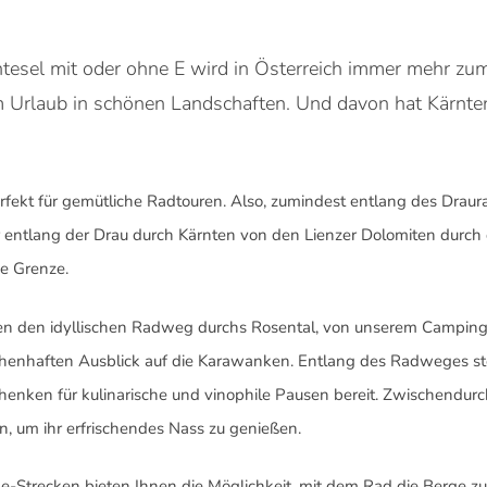
tesel mit oder ohne E wird in Österreich immer mehr z
 Urlaub in schönen Landschaften. Und davon hat Kärnte
erfekt für gemütliche Radtouren. Also, zumindest entlang des Dra
r entlang der Drau durch Kärnten von den Lienzer Dolomiten durch 
he Grenze.
en den idyllischen Radweg durchs Rosental, von unserem Campingp
chenhaften Ausblick auf die Karawanken. Entlang des Radweges st
enken für kulinarische und vinophile Pausen bereit. Zwischendurc
, um ihr erfrischendes Nass zu genießen.
ke-Strecken bieten Ihnen die Möglichkeit, mit dem Rad die Berge z