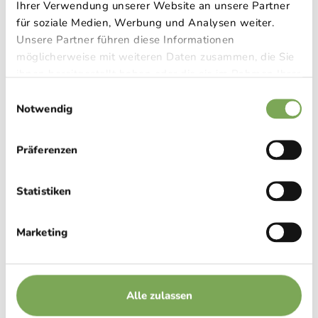
Ihrer Verwendung unserer Website an unsere Partner
für soziale Medien, Werbung und Analysen weiter.
Unsere Partner führen diese Informationen
möglicherweise mit weiteren Daten zusammen, die Sie
Zomerkaart
ihnen bereitgestellt haben oder die sie im Rahmen Ihrer
Dagmenu
Nutzung der Dienste gesammelt haben.
Einwilligungsauswahl
Notwendig
Gemarineerde bladsalade met gebakken kipreepjes
Präferenzen
Statistiken
Wienerschnitzel van varkensvlees met frietjes
Marketing
Entrecote met kruidenboter, spekbonen en aardappelen
in aluminiumfolie
Alle zulassen