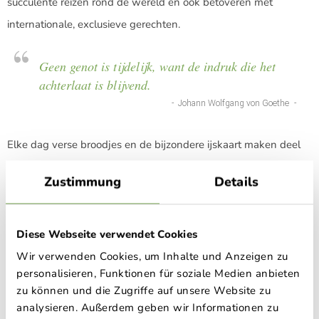
succulente reizen rond de wereld en ook betoveren met
internationale, exclusieve gerechten.
Geen genot is tijdelijk, want de indruk die het
achterlaat is blijvend.
Johann Wolfgang von Goethe
Elke dag verse broodjes en de bijzondere ijskaart maken deel
uit van ons campingcomfort en bieden onze vakantiegangers
Zustimmung
Details
een dagelijkse portie frisheid!
Diese Webseite verwendet Cookies
ZOMERKAART
PIZZA EN PASTA
IJSKAART
Wir verwenden Cookies, um Inhalte und Anzeigen zu
personalisieren, Funktionen für soziale Medien anbieten
zu können und die Zugriffe auf unsere Website zu
analysieren. Außerdem geben wir Informationen zu